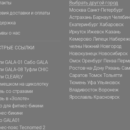
такты
Выбрать другой город
Москва
Санкт-Петербург
овия доставки и оплаты
Астрахань
Барнаул
Челябин
держка
Екатеринбург
Хабаровск
Иркутск
Ижевск
Казань
ывы о нас
Кемерово
Липецк
Набереж
челны
Нижний Новгород
СТРЫЕ ССЫЛКИ
Новокузнецк
Новосибирск
Омск
Оренбург
Пенза
Перм
ли GALA-01
Сабо GALA
Ростов-на-Дону
Рязань
Сам
ли GALA-08
Туфли CHIC
Саратов
Томск
Тольятти
ли CLEARLY
Тюмень
Уфа
Ульяновск
емешком на щиколотку
Владивосток
Воронеж
вь со стразами
Ярославль
Красноярск
вь в «Золоте»
о для фитнес-бикини
нес-бикини
о GALA01
нес-пояс Tecnomed 2