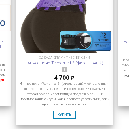
 и
На
M
ОДЕЖДА ДЛЯ ФИТНЕС-БИКИНИ
 и
Набо
Фитнес-пояс Tecnomed 2 (фиолетовый)
рать
бик
р в
S
и 
 вам
ко
4 700
₽
при
Фитнес-пояс «Tecnomed 2» (фиолетовый) – обновленный
фитнес-пояс, выполненный по технологии PowerNET,
которая обеспечивает полную поддержку спины и
моделирование фигуры, как в процессе упражнений, так и
при повседневном ношении.
КУПИТЬ