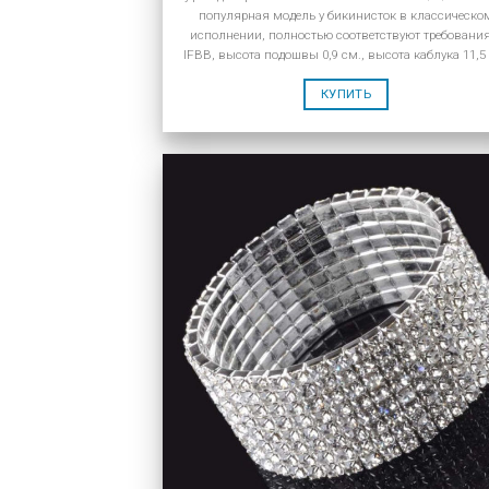
популярная модель у бикинисток в классическо
исполнении, полностью соответствуют требовани
IFBB, высота подошвы 0,9 см., высота каблука 11,5
КУПИТЬ