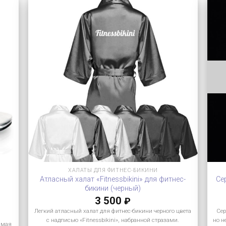
ХАЛАТЫ ДЛЯ ФИТНЕС-БИКИНИ
Атласный халат «Fitnessbikini» для фитнес-
Се
бикини (черный)
3 500
₽
Легкий атласный халат для фитнес-бикини черного цвета
Сер
с надписью «Fitnessbikini», набранной стразами.
но н
амая