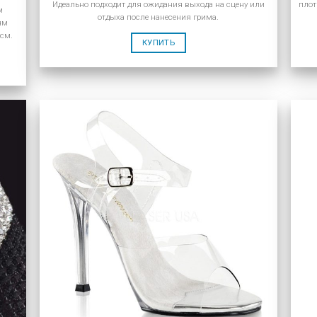
Идеально подходит для ожидания выхода на сцену или
плот
м
отдыха после нанесения грима.
ям
 см.
КУПИТЬ