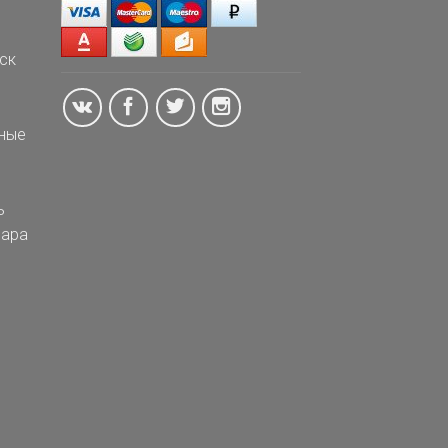
ск
ные
ь
ара