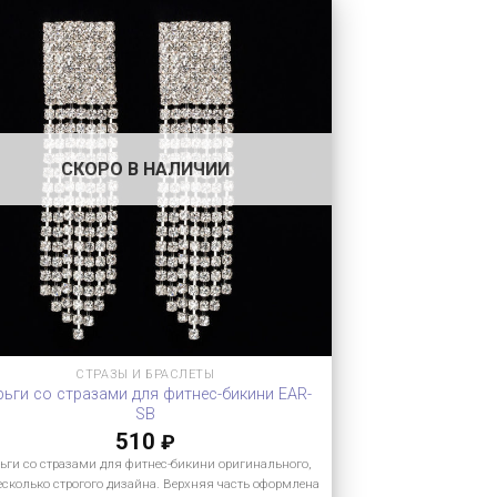
СКОРО В НАЛИЧИИ
СТРАЗЫ И БРАСЛЕТЫ
рьги со стразами для фитнес-бикини EAR-
SB
510
₽
ьги со стразами для фитнес-бикини оригинального,
есколько строгого дизайна. Верхняя часть оформлена