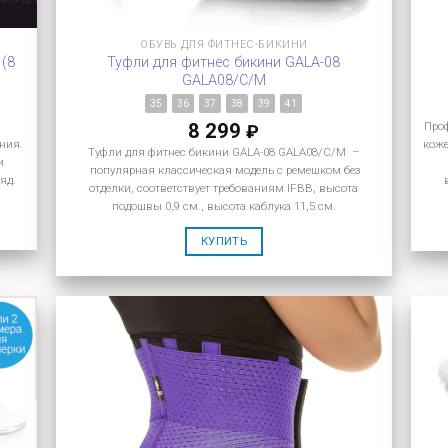
ОБУВЬ ДЛЯ ФИТНЕС-БИКИНИ
 (8
Туфли для фитнес бикини GALA-08
GALA08/C/M
35
36
37
38
39
41
.
Про
8 299
₽
ния.
коже
Туфли для фитнес бикини GALA-08 GALA08/C/M –
и
популярная классическая модель с ремешком без
яд.
отделки, соответствует требованиям IFBB, высота
подошвы 0,9 см., высота каблука 11,5 см.
КУПИТЬ