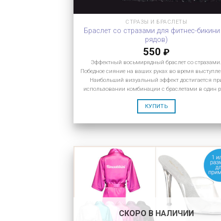
СТРАЗЫ И БРАСЛЕТЫ
Браслет со стразами для фитнес-бикини
рядов)
550
₽
Эффектный восьмирядный браслет со стразами
Победное сияние на ваших руках во время выступле
Наибольший визуальный эффект достигается пр
использовании комбинации с браслетами в один р
КУПИТЬ
СКОРО В НАЛИЧИИ