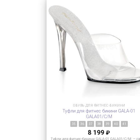
ОБУВЬ ДЛЯ ФИТНЕС-БИКИНИ
Туфли для фитнес бикини GALA-01
GALA01/C/M
35
36
37
38
39
40
41
8 199
₽
Туфли для фитнес-бикини GALA-01 GALA01/C/M – с