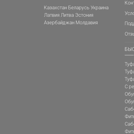
Кон
Казахстан
Беларусь
Украина
Усл
Латвия
Литва
Эстония
Азербайджан
Молдавия
Под
Отз
БЫ
Туф
Туф
Туф
С р
Обу
Обу
Саб
Фит
Саб
Фит