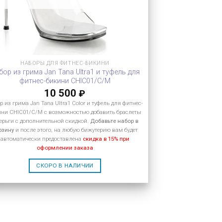
НАБОРЫ ДЛЯ ФИТНЕС-БИКИНИ
бор из грима Jan Tana Ultra1 и туфель для
фитнес-бикини CHIC01/C/M
10 500
₽
р из грима Jan Tana Ultra1 Color и туфель для фитнес-
ини CHIC01/C/M с возможностью добавить браслеты
серьги с дополнительной скидкой.
Добавьте набор в
рзину
и после этого, на любую бижутерию вам будет
автоматически предоставлена
скидка в 15% при
оформлении заказа
СКОРО В НАЛИЧИИ