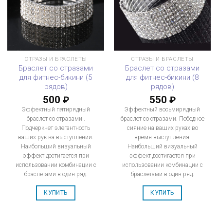
СТРАЗЫ И БРАСЛЕТЫ
СТРАЗЫ И БРАСЛЕТЫ
Браслет со стразами
Браслет со стразами
для фитнес-бикини (5
для фитнес-бикини (8
рядов)
рядов)
500
550
₽
₽
Эффектный пятирядный
Эффектный восьмирядный
браслет со стразами .
браслет со стразами. Победное
Подчеркнет элегантность
сияние на ваших руках во
ваших рук на выступлении.
время выступления.
Наибольший визуальный
Наибольший визуальный
эффект достигается при
эффект достигается при
использовании комбинации с
использовании комбинации с
браслетами в один ряд.
браслетами в один ряд.
КУПИТЬ
КУПИТЬ