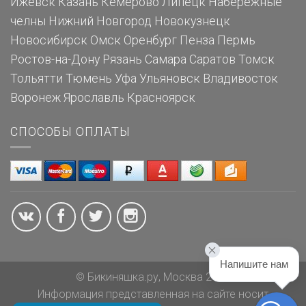
Ижевск
Казань
Кемерово
Липецк
Набережные
челны
Нижний Новгород
Новокузнецк
Новосибирск
Омск
Оренбург
Пенза
Пермь
Ростов-на-Дону
Рязань
Самара
Саратов
Томск
Тольятти
Тюмень
Уфа
Ульяновск
Владивосток
Воронеж
Ярославль
Красноярск
СПОСОБЫ ОПЛАТЫ
Напишите нам
© Бикиняшка.ру, Москва 2026
Информация представленная на сайте носит