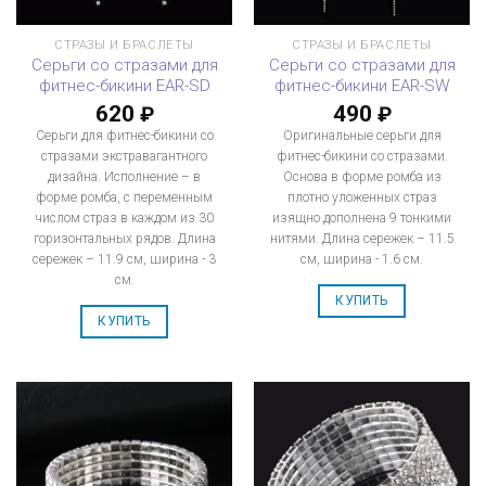
СТРАЗЫ И БРАСЛЕТЫ
СТРАЗЫ И БРАСЛЕТЫ
Серьги со стразами для
Серьги со стразами для
фитнес-бикини EAR-SD
фитнес-бикини EAR-SW
620
490
₽
₽
Серьги для фитнес-бикини со
Оригинальные серьги для
стразами экстравагантного
фитнес-бикини со стразами.
дизайна. Исполнение – в
Основа в форме ромба из
форме ромба, с переменным
плотно уложенных страз
числом страз в каждом из 30
изящно дополнена 9 тонкими
горизонтальных рядов. Длина
нитями. Длина сережек – 11.5
сережек – 11.9 см, ширина - 3
см, ширина - 1.6 см.
см.
КУПИТЬ
КУПИТЬ