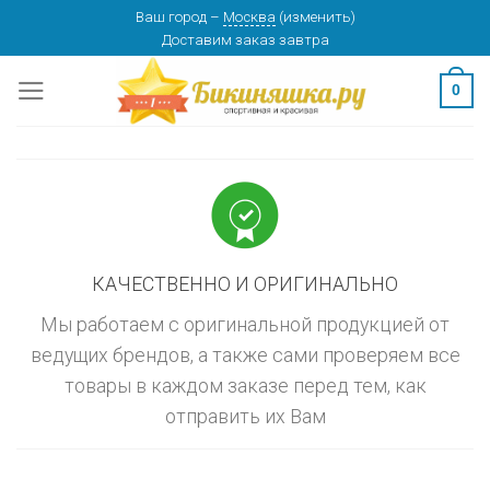
Skip
Ваш город
–
Москва
(
изменить
)
изменить
МОСКВА
Доставим заказ
завтра
to
content
0
КАЧЕСТВЕННО И ОРИГИНАЛЬНО
Мы работаем с оригинальной продукцией от
ведущих брендов, а также сами проверяем все
товары в каждом заказе перед тем, как
отправить их Вам