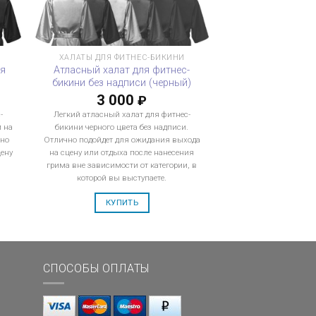
ХАЛАТЫ ДЛЯ ФИТНЕС-БИКИНИ
ля
Атласный халат для фитнес-
бикини без надписи (черный)
3 000
₽
-
Легкий атласный халат для фитнес-
м на
бикини черного цвета без надписи.
ьно
Отлично подойдет для ожидания выхода
ену
на сцену или отдыха после нанесения
грима вне зависимости от категории, в
которой вы выступаете.
КУПИТЬ
СПОСОБЫ ОПЛАТЫ