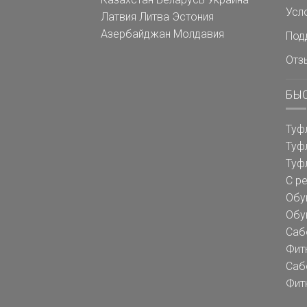
Усл
Латвия
Литва
Эстония
Азербайджан
Молдавия
Под
Отз
БЫ
Туф
Туф
Туф
С р
Обу
Обу
Саб
Фит
Саб
Фит