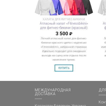
ХАЛАТЫ ДЛЯ ФИТНЕС-БИКИНИ
Атласный халат «Fitnessbikini»
А
для фитнес-бикини (красный)
3 500
₽
Легкий атласный халат для фитнес-
Л
бикини красного цвета с надписью
б
«Fitnessbikini», набранной стразами.
име
Идеально подходит для ожидания
выхода на сцену или отдыха после
нанесения грима.
КУПИТЬ
МЕЖДУНАРОДНАЯ
ДЛ
ДОСТАВКА
Кон
Казахстан
Беларусь
Украина