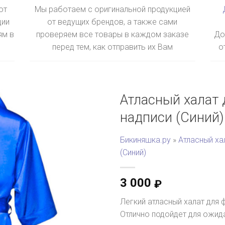
ют
Мы работаем с оригинальной продукцией
ции
от ведущих брендов, а также сами
ям в
проверяем все товары в каждом заказе
До
перед тем, как отправить их Вам
о
Атласный халат 
надписи (Синий)
Бикиняшка.ру
»
Атласный ха
(Синий)
3 000
₽
Легкий атласный халат для 
Отлично подойдет для ожида