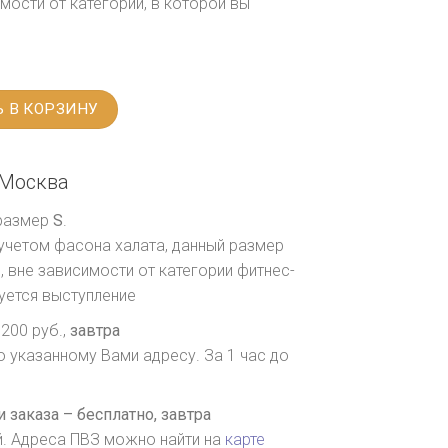
мости от категории, в которой вы
 В КОРЗИНУ
Москва
 размер
S
.
 учетом фасона халата, данный размер
 вне зависимости от категории фитнес-
руется выступление
200 руб.,
завтра
о указанному Вами адресу. За 1 час до
 заказа – бесплатно,
завтра
й. Адреса ПВЗ можно найти на
карте