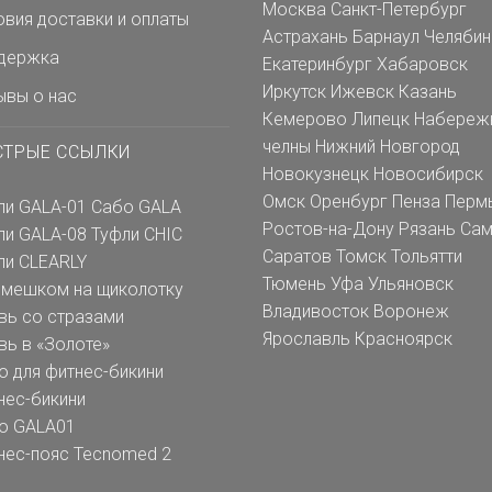
Москва
Санкт-Петербург
овия доставки и оплаты
Астрахань
Барнаул
Челябин
держка
Екатеринбург
Хабаровск
Иркутск
Ижевск
Казань
ывы о нас
Кемерово
Липецк
Набереж
челны
Нижний Новгород
СТРЫЕ ССЫЛКИ
Новокузнецк
Новосибирск
Омск
Оренбург
Пенза
Перм
ли GALA-01
Сабо GALA
Ростов-на-Дону
Рязань
Сам
ли GALA-08
Туфли CHIC
Саратов
Томск
Тольятти
ли CLEARLY
Тюмень
Уфа
Ульяновск
емешком на щиколотку
Владивосток
Воронеж
вь со стразами
Ярославль
Красноярск
вь в «Золоте»
о для фитнес-бикини
нес-бикини
о GALA01
нес-пояс Tecnomed 2