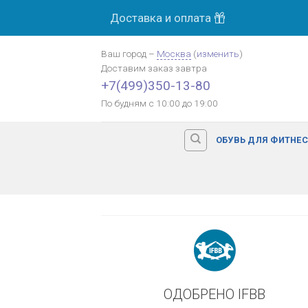
Skip
Доставка и оплата
МОСК
to
content
Ваш город
–
Москва
(
изменить
)
Доставим заказ
завтра
Оплата картой банка
+7(499)350-13-80
По будням с 10:00 до 19:00
ОБУВЬ ДЛЯ ФИТНЕ
ОДОБРЕНО IFBB