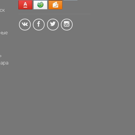
ск
ные
ь
ара