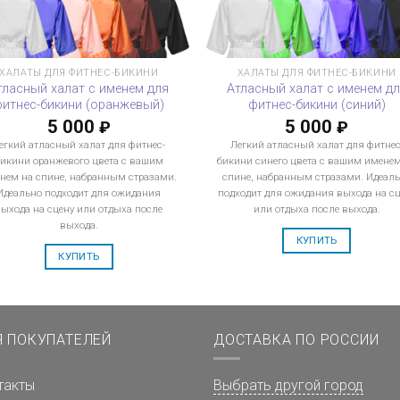
ХАЛАТЫ ДЛЯ ФИТНЕС-БИКИНИ
ХАЛАТЫ ДЛЯ ФИТНЕС-БИКИНИ
тласный халат с именем для
Атласный халат с именем д
фитнес-бикини (оранжевый)
фитнес-бикини (синий)
5 000
5 000
₽
₽
егкий атласный халат для фитнес-
Легкий атласный халат для фитнес
икини оранжевого цвета с вашим
бикини синего цвета с вашим имене
нем на спине, набранным стразами.
спине, набранным стразами. Идеал
Идеально подходит для ожидания
подходит для ожидания выхода на сц
выхода на сцену или отдыха после
или отдыха после выхода.
выхода.
КУПИТЬ
КУПИТЬ
Я ПОКУПАТЕЛЕЙ
ДОСТАВКА ПО РОССИИ
такты
Выбрать другой город