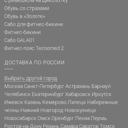
С ремешком на щиколотку
Обувь со стразами
Обувь в «Золоте»
Сабо для фитнес-бикини
Фитнес-бикини
Сабо GALA01
Фитнес-пояс Tecnomed 2
ДОСТАВКА ПО РОССИИ
Выбрать другой город
Москва
Санкт-Петербург
Астрахань
Барнаул
Челябинск
Екатеринбург
Хабаровск
Иркутск
Ижевск
Казань
Кемерово
Липецк
Набережные
челны
Нижний Новгород
Новокузнецк
Новосибирск
Омск
Оренбург
Пенза
Пермь
Ростов-на-Дону
Рязань
Самара
Саратов
Томск