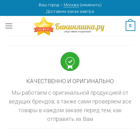
Skip
Ваш город
–
Москва
(
изменить
)
изменить
МОСКВА
Доставим заказ
завтра
to
content
0
КАЧЕСТВЕННО И ОРИГИНАЛЬНО
Мы работаем с оригинальной продукцией от
ведущих брендов, а также сами проверяем все
товары в каждом заказе перед тем, как
отправить их Вам