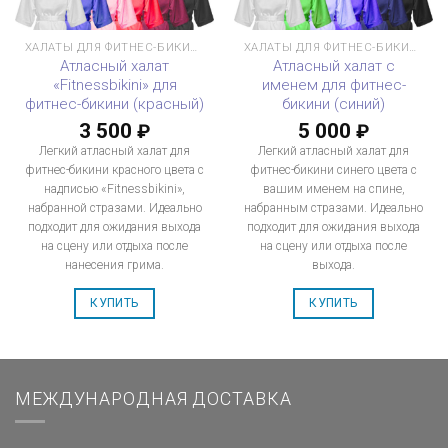
ХАЛАТЫ ДЛЯ ФИТНЕС-БИКИНИ
ХАЛАТЫ ДЛЯ ФИТНЕС-БИКИНИ
Атласный халат
Атласный халат с
«Fitnessbikini» для
именем для фитнес-
фитнес-бикини (красный)
бикини (синий)
3 500
5 000
₽
₽
Легкий атласный халат для
Легкий атласный халат для
фитнес-бикини красного цвета с
фитнес-бикини синего цвета с
надписью «Fitnessbikini»,
вашим именем на спине,
набранной стразами. Идеально
набранным стразами. Идеально
подходит для ожидания выхода
подходит для ожидания выхода
на сцену или отдыха после
на сцену или отдыха после
нанесения грима.
выхода.
КУПИТЬ
КУПИТЬ
МЕЖДУНАРОДНАЯ ДОСТАВКА