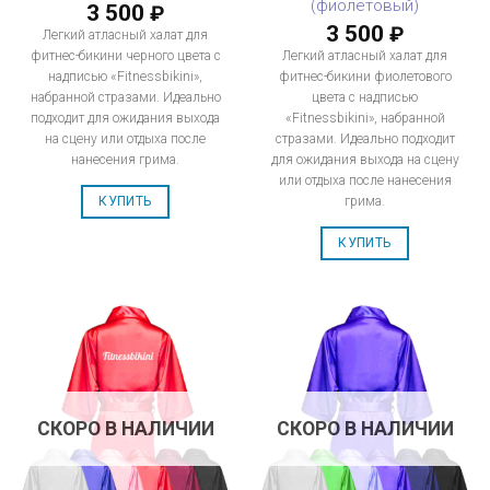
(фиолетовый)
3 500
₽
3 500
₽
Легкий атласный халат для
фитнес-бикини черного цвета с
Легкий атласный халат для
надписью «Fitnessbikini»,
фитнес-бикини фиолетового
набранной стразами. Идеально
цвета с надписью
подходит для ожидания выхода
«Fitnessbikini», набранной
на сцену или отдыха после
стразами. Идеально подходит
нанесения грима.
для ожидания выхода на сцену
или отдыха после нанесения
грима.
КУПИТЬ
КУПИТЬ
СКОРО В НАЛИЧИИ
СКОРО В НАЛИЧИИ