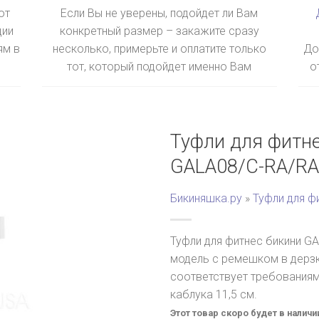
ют
Если Вы не уверены, подойдет ли Вам
ции
конкретный размер – закажите сразу
ям в
несколько, примерьте и оплатите только
До
тот, который подойдет именно Вам
о
Туфли для фитн
GALA08/C-RA/RA
Бикиняшка.ру
»
Туфли для ф
Туфли для фитнес бикини G
модель с ремешком в дерзк
соответствует требованиям
каблука 11,5 см.
Этот товар скоро будет в наличи