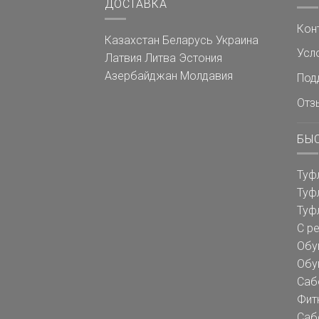
ДОСТАВКА
Кон
Казахстан
Беларусь
Украина
Усл
Латвия
Литва
Эстония
Азербайджан
Молдавия
Под
Отз
БЫ
Туф
Туф
Туф
С р
Обу
Обу
Саб
Фит
Саб