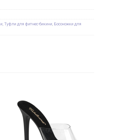
ни
,
Туфли для фитнес-бикини
,
Босоножки для