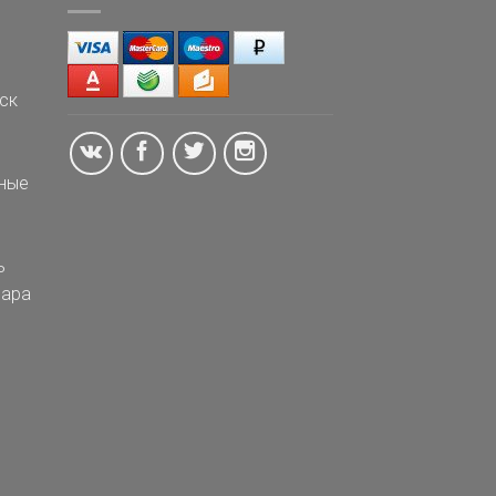
ск
ные
ь
ара