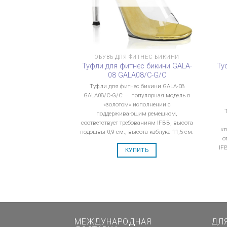
ОБУВЬ ДЛЯ ФИТНЕС-БИКИНИ
Туфли для фитнес бикини GALA-
Ту
08 GALA08/C-G/C
Туфли для фитнес бикини GALA-08
GALA08/C-G/C – популярная модель в
«золотом» исполнении с
поддерживающим ремешком,
соответствует требованиям IFBB, высота
кл
подошвы 0,9 см., высота каблука 11,5 см.
о
IF
КУПИТЬ
МЕЖДУНАРОДНАЯ
ДЛ