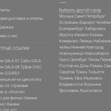
такты
Выбрать другой город
Москва
Санкт-Петербург
овия доставки и оплаты
Астрахань
Барнаул
Челябин
держка
Екатеринбург
Хабаровск
Иркутск
Ижевск
Казань
ывы о нас
Кемерово
Липецк
Набереж
челны
Нижний Новгород
СТРЫЕ ССЫЛКИ
Новокузнецк
Новосибирск
Омск
Оренбург
Пенза
Перм
ли GALA-01
Сабо GALA
Ростов-на-Дону
Рязань
Сам
ли GALA-08
Туфли CHIC
Саратов
Томск
Тольятти
ли CLEARLY
Тюмень
Уфа
Ульяновск
емешком на щиколотку
Владивосток
Воронеж
вь со стразами
Ярославль
Красноярск
вь в «Золоте»
о для фитнес-бикини
нес-бикини
о GALA01