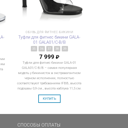
ОБУВЬ ДЛЯ ФИТНЕС-БИКИНИ
LA-
Туфли для фитнес бикини GALA-
01 GALA01/C-B/B
9
35
36
37
38
39
7 999
₽
ами
Туфли для фитнес бикини GALA-01
иям
GALA01/C-B/B – самая популярная
та
модель у бикинисток в экстравагантном
черном исполнении, полностью
соответствуют требованиям IFBB, высота
подошвы 0,9 см., высота каблука 11,5 см.
КУПИТЬ
СПОСОБЫ ОПЛАТЫ