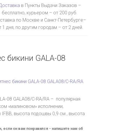
Доставка
в Пункты Выдачи Заказов –
бесплатно, курьером – от 200 руб.
ставка по Москве и Санкт-Петербурге–
т 1 дня, по другим городам – от 2 дней.
ес бикини GALA-08
итнес бикини GALA-08 GALA08/C-RA/RA
ALA-08 GALA08/C-RA/RA – популярная
ом «малиновом» исполнении,
 IFBB, высота подошвы 0,9 см., высота
и, если он вам понравился - напишите нам об