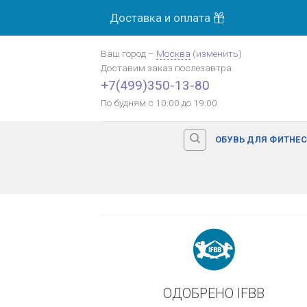
Skip
Доставка и оплата
МОСК
to
content
Ваш город
–
Москва
(
изменить
)
Доставим заказ
послезавтра
Оплата картой банка
+7(499)350-13-80
По будням с 10:00 до 19:00
ОБУВЬ ДЛЯ ФИТНЕ
ОДОБРЕНО IFBB