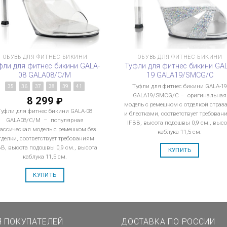
ОБУВЬ ДЛЯ ФИТНЕС-БИКИНИ
ОБУВЬ ДЛЯ ФИТНЕС-БИКИНИ
фли для фитнес бикини GALA-
Туфли для фитнес бикини GA
08 GALA08/C/M
19 GALA19/SMCG/C
Туфли для фитнес бикини GALA-1
35
36
37
38
39
41
GALA19/SMCG/C – оригинальная
8 299
₽
модель с ремешком с отделкой страз
Туфли для фитнес бикини GALA-08
и блестками, соответствует требован
GALA08/C/M – популярная
IFBB, высота подошвы 0,9 см., высо
ассическая модель с ремешком без
каблука 11,5 см.
тделки, соответствует требованиям
BB, высота подошвы 0,9 см., высота
КУПИТЬ
каблука 11,5 см.
КУПИТЬ
Я ПОКУПАТЕЛЕЙ
ДОСТАВКА ПО РОССИИ