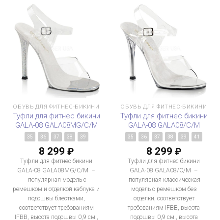
ОБУВЬ ДЛЯ ФИТНЕС-БИКИНИ
ОБУВЬ ДЛЯ ФИТНЕС-БИКИНИ
Туфли для фитнес бикини
Туфли для фитнес бикини
GALA-08 GALA08MG/C/M
GALA-08 GALA08/C/M
35
36
37
38
39
35
36
37
38
39
41
8 299
8 299
₽
₽
Туфли для фитнес бикини
Туфли для фитнес бикини
GALA-08 GALA08MG/C/M –
GALA-08 GALA08/C/M –
популярная модель с
популярная классическая
ремешком и отделкой каблука и
модель с ремешком без
подошвы блестками,
отделки, соответствует
соответствует требованиям
требованиям IFBB, высота
IFBB, высота подошвы 0,9 см.,
подошвы 0,9 см., высота