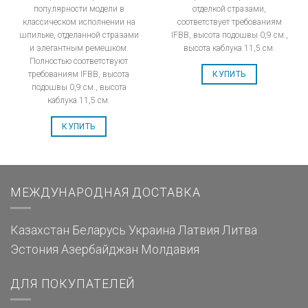
популярности модели в
отделкой стразами,
классическом исполнении на
соответствует требованиям
шпильке, отделанной стразами
IFBB, высота подошвы 0,9 см.,
и элегантным ремешком.
высота каблука 11,5 см.
Полностью соответствуют
требованиям IFBB, высота
КУПИТЬ
подошвы 0,9 см., высота
каблука 11,5 см.
КУПИТЬ
МЕЖДУНАРОДНАЯ ДОСТАВКА
Казахстан
Беларусь
Украина
Латвия
Литва
Эстония
Азербайджан
Молдавия
ДЛЯ ПОКУПАТЕЛЕЙ