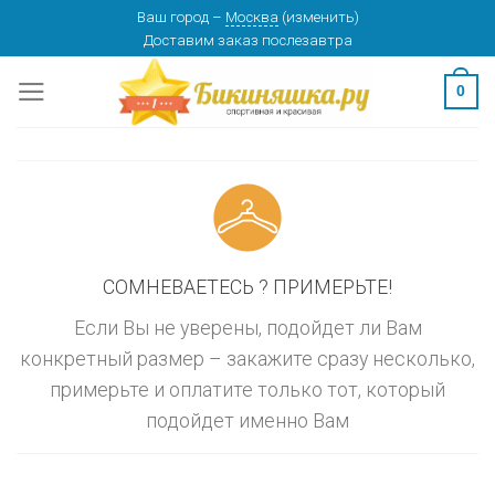
Skip
Ваш город
–
Москва
(
изменить
)
изменить
МОСКВА
Доставим заказ
послезавтра
to
content
0
СОМНЕВАЕТЕСЬ ? ПРИМЕРЬТЕ!
Если Вы не уверены, подойдет ли Вам
конкретный размер – закажите сразу несколько,
примерьте и оплатите только тот, который
подойдет именно Вам