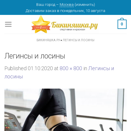
Skip
Ваш город
–
Москва
(
изменить
)
Доставим заказ
в понедельник, 10 августа
to
content
0
БИКИНЯШКА.РУ
»
ЛЕГИНСЫ И ЛОСИНЫ
Легинсы и лосины
Published
01.10.2020
at
800 × 800
in
Легинсы и
лосины