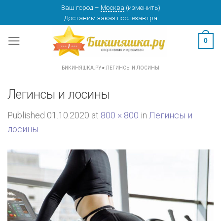
Skip
Ваш город
–
Москва
(
изменить
)
Доставим заказ
послезавтра
to
content
0
БИКИНЯШКА.РУ
»
ЛЕГИНСЫ И ЛОСИНЫ
Легинсы и лосины
Published
01.10.2020
at
800 × 800
in
Легинсы и
лосины