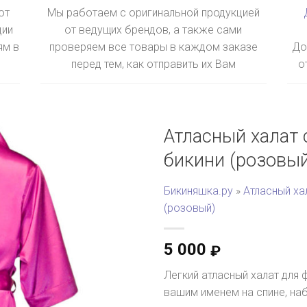
ют
Мы работаем с оригинальной продукцией
ции
от ведущих брендов, а также сами
ям в
проверяем все товары в каждом заказе
До
перед тем, как отправить их Вам
о
Атласный халат 
бикини (розовы
Бикиняшка.ру
»
Атласный ха
(розовый)
5 000
₽
Легкий атласный халат для 
вашим именем на спине, на