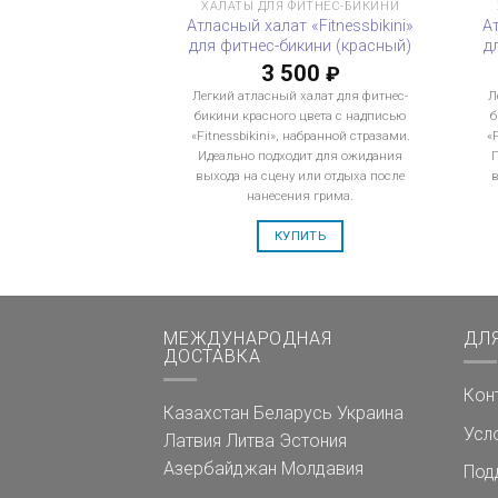
ХАЛАТЫ ДЛЯ ФИТНЕС-БИКИНИ
Атласный халат «Fitnessbikini»
Ат
для фитнес-бикини (красный)
д
3 500
₽
Легкий атласный халат для фитнес-
Л
бикини красного цвета с надписью
б
«Fitnessbikini», набранной стразами.
«
Идеально подходит для ожидания
П
выхода на сцену или отдыха после
нанесения грима.
КУПИТЬ
МЕЖДУНАРОДНАЯ
ДЛ
ДОСТАВКА
Кон
Казахстан
Беларусь
Украина
Усл
Латвия
Литва
Эстония
Азербайджан
Молдавия
Под