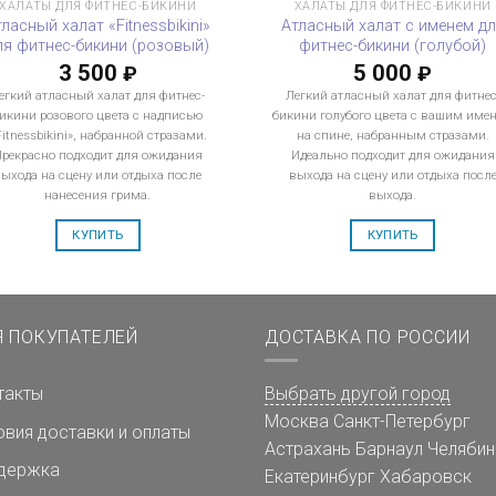
ХАЛАТЫ ДЛЯ ФИТНЕС-БИКИНИ
ХАЛАТЫ ДЛЯ ФИТНЕС-БИКИНИ
ласный халат «Fitnessbikini»
Атласный халат с именем д
ля фитнес-бикини (розовый)
фитнес-бикини (голубой)
3 500
5 000
₽
₽
егкий атласный халат для фитнес-
Легкий атласный халат для фитнес
икини розового цвета с надписью
бикини голубого цвета с вашим име
Fitnessbikini», набранной стразами.
на спине, набранным стразами.
рекрасно подходит для ожидания
Идеально подходит для ожидания
выхода на сцену или отдыха после
выхода на сцену или отдыха посл
нанесения грима.
выхода.
КУПИТЬ
КУПИТЬ
Я ПОКУПАТЕЛЕЙ
ДОСТАВКА ПО РОССИИ
такты
Выбрать другой город
Москва
Санкт-Петербург
овия доставки и оплаты
Астрахань
Барнаул
Челябин
держка
Екатеринбург
Хабаровск