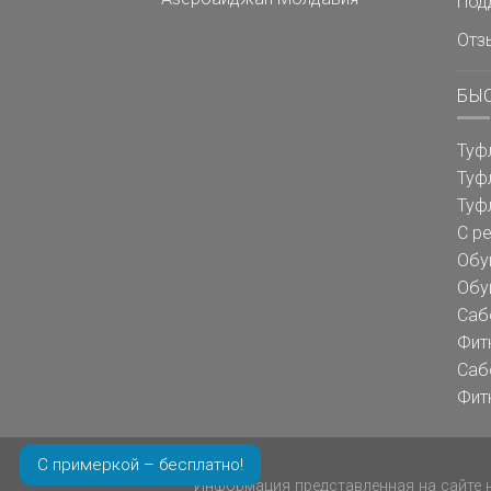
Под
Отз
БЫ
Туф
Туф
Туф
С р
Обу
Обу
Саб
Фит
Саб
Фит
С примеркой – бесплатно!
Информация представленная на сайте н