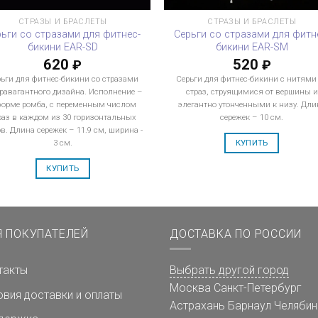
СТРАЗЫ И БРАСЛЕТЫ
СТРАЗЫ И БРАСЛЕТЫ
рьги со стразами для фитнес-
Серьги со стразами для фитн
бикини EAR-SD
бикини EAR-SM
620
520
₽
₽
ьги для фитнес-бикини со стразами
Серьги для фитнес-бикини с нитями
равагантного дизайна. Исполнение –
страз, струящимися от вершины и
форме ромба, с переменным числом
элегантно утонченными к низу. Дли
раз в каждом из 30 горизонтальных
сережек – 10 см.
в. Длина сережек – 11.9 см, ширина -
КУПИТЬ
3 см.
КУПИТЬ
Я ПОКУПАТЕЛЕЙ
ДОСТАВКА ПО РОССИИ
такты
Выбрать другой город
Москва
Санкт-Петербург
овия доставки и оплаты
Астрахань
Барнаул
Челябин