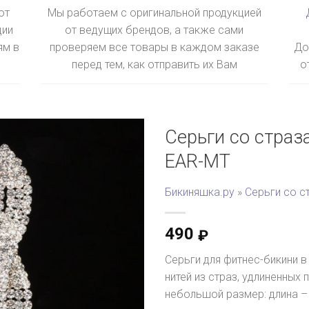
ют
Мы работаем с оригинальной продукцией
ции
от ведущих брендов, а также сами
ям в
проверяем все товары в каждом заказе
До
перед тем, как отправить их Вам
о
Серьги со страз
EAR-MT
Бикиняшка.ру
»
Серьги со с
490
₽
Серьги для фитнес-бикини 
нитей из страз, удлиненных
небольшой размер: длина – 8