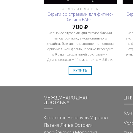
СТРАЗЫ И БРАСЛЕТЫ
Серьги со стразами для фитнес-
Се
бикини EAR-T
700
₽
Серьги со стразами для фитнес-бикини
Сер
неповторимого, эмоционального
экст
дизайна. Элегантно выполненная основа
в 
оригинальной формы, плавно переходит
ст
в 9 струящихся нитей со стразами.
рядо
Длина сережек – 11 см, ширина – 2.5 см.
КУПИТЬ
МЕЖДУНАРОДНАЯ
ДЛ
ДОСТАВКА
Кон
Казахстан
Беларусь
Украина
Усл
Латвия
Литва
Эстония
Азербайджан
Молдавия