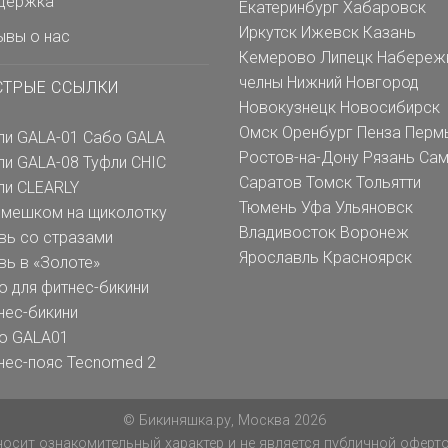
держка
Екатеринбург
Хабаровск
Иркутск
Ижевск
Казань
ывы о нас
Кемерово
Липецк
Набереж
челны
Нижний Новгород
СТРЫЕ ССЫЛКИ
Новокузнецк
Новосибирск
Омск
Оренбург
Пенза
Перм
ли GALA-01
Сабо GALA
Ростов-на-Дону
Рязань
Сам
ли GALA-08
Туфли CHIC
Саратов
Томск
Тольятти
ли CLEARLY
Тюмень
Уфа
Ульяновск
емешком на щиколотку
Владивосток
Воронеж
вь со стразами
Ярославль
Красноярск
вь в «Золоте»
о для фитнес-бикини
нес-бикини
о GALA01
нес-пояс Tecnomed 2
© Бикиняшка.ру, Москва 2026
осит ознакомительный характер и не является публичной офертой