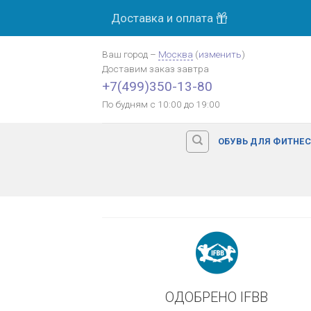
Skip
Доставка и оплата
МОСК
to
content
Ваш город
–
Москва
(
изменить
)
Доставим заказ
завтра
Оплата картой банка
+7(499)350-13-80
По будням с 10:00 до 19:00
ОБУВЬ ДЛЯ ФИТНЕ
ОДОБРЕНО IFBB