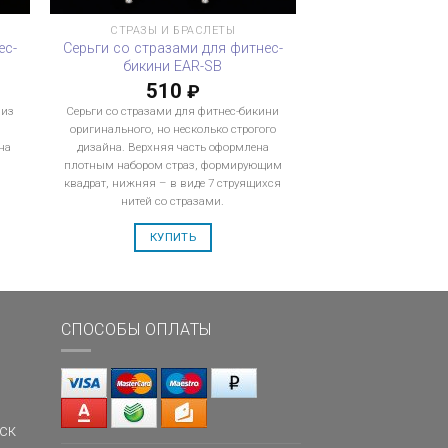
СТРАЗЫ И БРАСЛЕТЫ
ес-
Серьги со стразами для фитнес-
бикини EAR-SB
510
₽
 из
Серьги со стразами для фитнес-бикини
оригинального, но несколько строгого
на
дизайна. Верхняя часть оформлена
плотным набором страз, формирующим
квадрат, нижняя – в виде 7 струящихся
нитей со стразами.
КУПИТЬ
СПОСОБЫ ОПЛАТЫ
ск